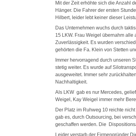
Mit der Zeit erhöhte sich die Anzahl 
Hänger.
Die Fahrer der ersten Stund
Hilbert, leider lebt keiner dieser Leis
Das Unternehmen wuchs durch taktisc
15 LKW.
Frau Weigel übernahm alle a
Zuverlässigkeit.
Es wurden verschiede
gehörten die Fa. Klein von Stetten u
Immer hervorragend durch unseren S
stetig weiter.
Es wurde auf Silotranspo
ausgeweitet.
Immer sehr zurückhalten
Nachhaltigkeit.
Als LKW gab es nur Mercedes, geliefe
Weigel, Kay Weigel immer mehr Bere
Der Platz im Ruhweg 10 reichte nich
gab es, durch Outsourcing, bei vers
geschaffen werden. Die Dispositionsar
Leider verstarb der Firmengründer Di