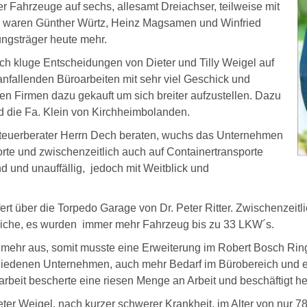
der Fahrzeuge auf sechs, allesamt Dreiachser, teilweise mit
e waren Günther Würtz, Heinz Magsamen und Winfried
tungsträger heute mehr.
h kluge Entscheidungen von Dieter und Tilly Weigel auf
nfallenden Büroarbeiten mit sehr viel Geschick und
n Firmen dazu gekauft um sich breiter aufzustellen.
Dazu
nd die Fa. Klein von Kirchheimbolanden.
teuerberater Herrn Dech beraten,
wuchs das Unternehmen
rte und zwischenzeitlich auch auf Containertransporte
d und unauffällig, jedoch mit Weitblick und
rt über die Torpedo Garage von Dr. Peter Ritter.
Zwischenzeitl
iche,
es wurden immer mehr Fahrzeug bis zu 33 LKW´s.
t mehr aus, somit musste eine Erweiterung im Robert Bosch R
chiedenen Unternehmen, auch mehr B
edarf im Bürobereich und e
beit bescherte eine riesen Menge an Arbeit und beschäftigt heut
eter Weigel, nach kurzer schwerer Krankheit, im Alter von nur 