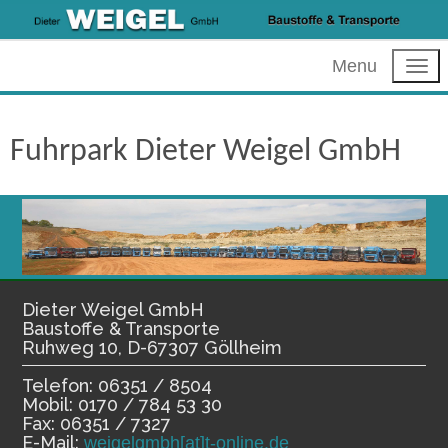
Menu
Fuhrpark Dieter Weigel GmbH
Dieter Weigel GmbH
Baustoffe & Transporte
Ruhweg 10, D-67307 Göllheim
Telefon: 06351 / 8504
Mobil: 0170 / 784 53 30
Fax: 06351 / 7327
E-Mail:
weigelgmbh[at]t-online.de